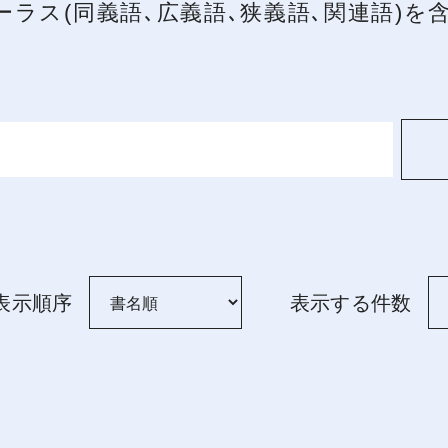
ーラス(同義語､広義語､狭義語､関連語)
表示順序
表示する件数