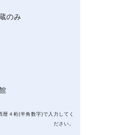
蔵のみ
館
西暦４桁(半角数字)で入力してく
ださい。