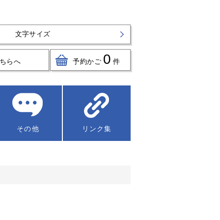
文字サイズ
0
ちらへ
予約かご
件
その他
リンク集