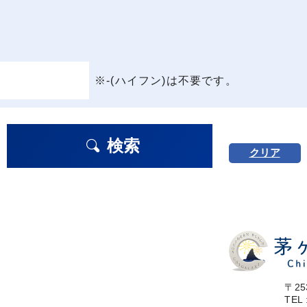
※-(ハイフン)は不要です。
検索
クリア
〒25
TEL 