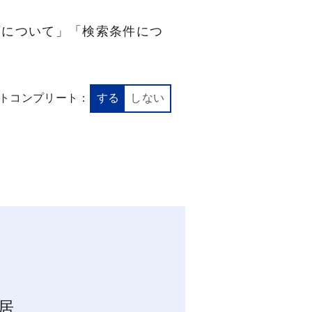
順について」「検索条件につ
トコンプリート：
する
しない
居