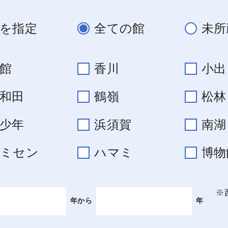
を指定
全ての館
未所
館
香川
小出
和田
鶴嶺
松林
少年
浜須賀
南湖
コミセン
ハマミ
博物
※
年から
年