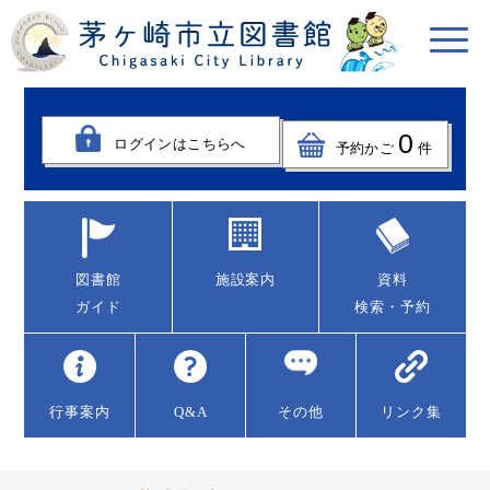
0
ログインはこちらへ
予約かご
件
図書館
施設案内
資料
ガイド
検索・予約
行事案内
Q&A
その他
リンク集