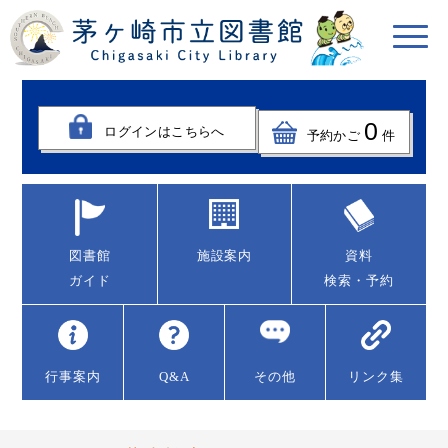
0
ログインはこちらへ
予約かご
件
図書館
施設案内
資料
ガイド
検索・予約
行事案内
Q&A
その他
リンク集