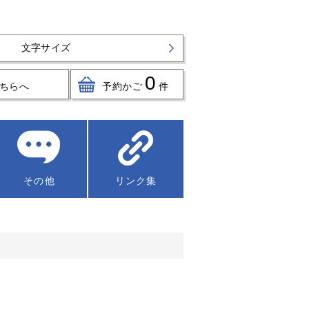
文字サイズ
0
ちらへ
予約かご
件
その他
リンク集