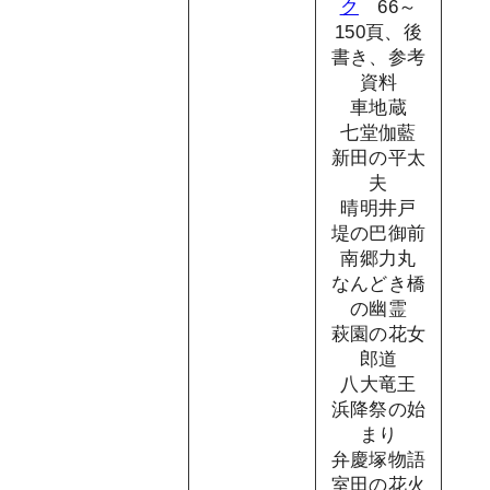
ク
66～
150頁、後
書き、参考
資料
車地蔵
七堂伽藍
新田の平太
夫
晴明井戸
堤の巴御前
南郷力丸
なんどき橋
の幽霊
萩園の花女
郎道
八大竜王
浜降祭の始
まり
弁慶塚物語
室田の花火