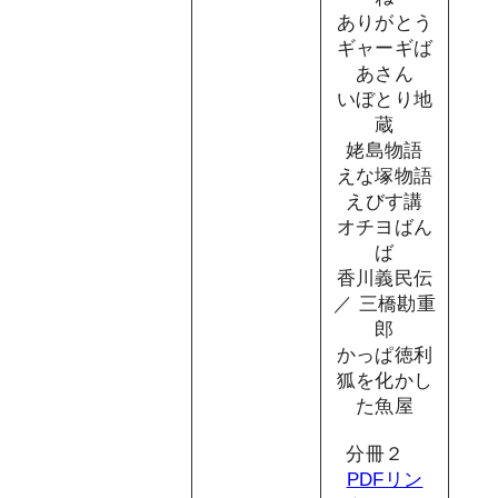
ありがとう
ギャーギば
あさん
いぼとり地
蔵
姥島物語
えな塚物語
えびす講
オチヨばん
ば
香川義民伝
／ 三橋勘重
郎
かっぱ徳利
狐を化かし
た魚屋
分冊２
PDFリン