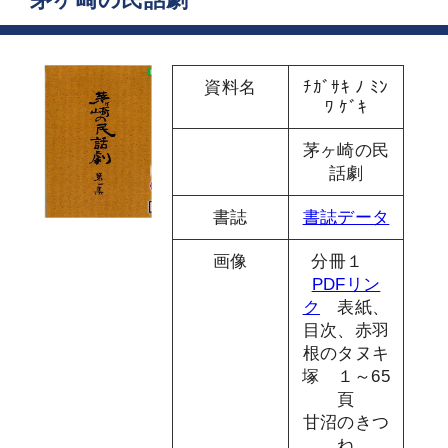
資料名
ﾁｶﾞｻｷ ﾉ ﾐﾝ
ﾜ ｹﾞｷ
茅ヶ崎の民
話劇
書誌
書誌データ
画像
分冊１
PDFリン
ク
表紙、
目次、赤羽
根のタヌキ
塚 １～65
頁
甘沼のきつ
ね