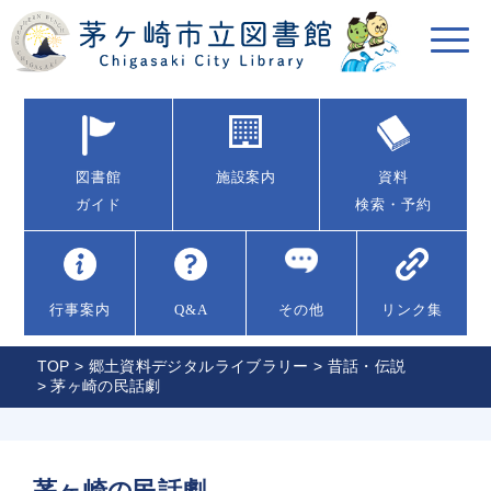
図書館
施設案内
資料
ガイド
検索・予約
行事案内
Q&A
その他
リンク集
TOP
>
郷土資料デジタルライブラリー
>
昔話・伝説
> 茅ヶ崎の民話劇
茅ヶ崎の民話劇