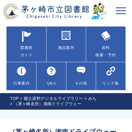
図書館
施設案内
資料
ガイド
検索・予約
行事案内
Q&A
その他
リンク集
TOP
>
郷土資料デジタルライブラリー
>
みち
> （茅ヶ崎名所）湘南ドライブウェー
（茅ヶ崎名所）湘南ドライブウェー