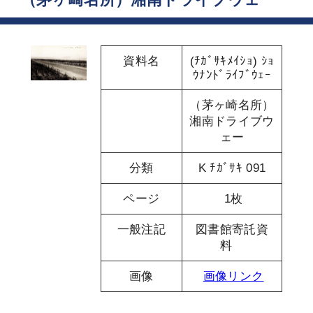
資料名
(ﾁｶﾞｻｷﾒｲｼｮ) ｼｮ
ｳﾅﾝﾄﾞﾗｲﾌﾞｳｪｰ
（茅ヶ崎名所）
湘南ドライブウ
ェー
分類
K ﾁｶﾞｻｷ 091
ページ
1枚
一般注記
図書館寄託資
料
画像
画像リンク