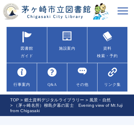
図書館
施設案内
資料
ガイド
検索・予約
行事案内
Q&A
その他
リンク集
TOP
>
郷土資料デジタルライブラリー
>
風景・自然
> （茅ヶ崎名所）柳島夕暮の富士 Evening view of Mt.fuji
from Chigasaki