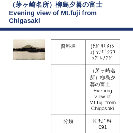
（茅ヶ崎名所）柳島夕暮の富士
Evening view of Mt.fuji from
Chigasaki
資料名
(ﾁｶﾞｻｷﾒｲｼ
ｮ) ﾔﾅｷﾞｼﾏﾕ
ｳｸﾞﾚﾉﾌｼﾞ
（茅ヶ崎名
所）柳島夕
暮の富士
Evening
view of
Mt.fuji from
Chigasaki
分類
K ﾁｶﾞｻｷ
091