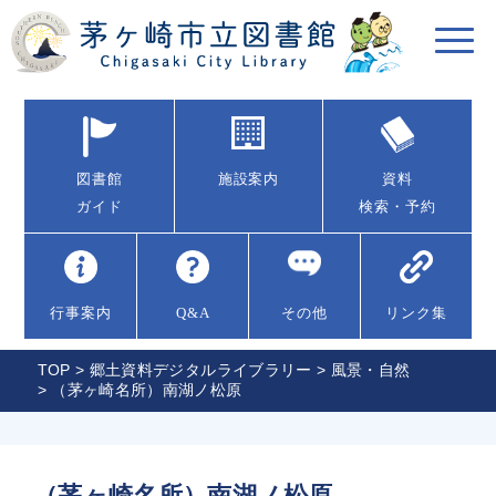
図書館
施設案内
資料
ガイド
検索・予約
行事案内
Q&A
その他
リンク集
TOP
>
郷土資料デジタルライブラリー
>
風景・自然
> （茅ヶ崎名所）南湖ノ松原
（茅ヶ崎名所）南湖ノ松原