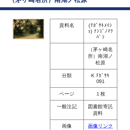
資料名
(ﾁｶﾞｻｷﾒｲｼ
ｮ) ﾅﾝｺﾞﾉﾏﾂ
ﾊﾞﾗ
（茅ヶ崎名
所）南湖ノ
松原
分類
K ﾁｶﾞｻｷ
091
ページ
１枚
一般注記
図書館寄託
資料
画像
画像リンク