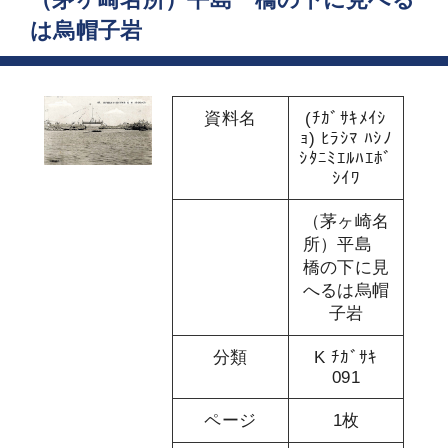
は烏帽子岩
資料名
(ﾁｶﾞｻｷﾒｲｼ
ｮ) ﾋﾗｼﾏ ﾊｼﾉ
ｼﾀﾆﾐｴﾙﾊｴﾎﾞ
ｼｲﾜ
（茅ヶ崎名
所）平島
橋の下に見
へるは烏帽
子岩
分類
K ﾁｶﾞｻｷ
091
ページ
1枚