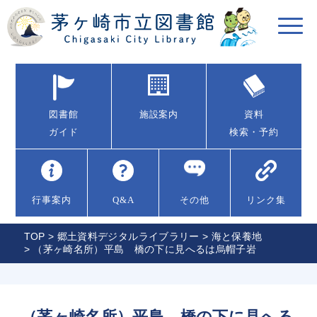
図書館
施設案内
資料
ガイド
検索・予約
行事案内
Q&A
その他
リンク集
TOP
>
郷土資料デジタルライブラリー
>
海と保養地
> （茅ヶ崎名所）平島 橋の下に見へるは烏帽子岩
（茅ヶ崎名所）平島 橋の下に見へる