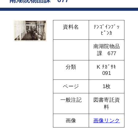
資料名
ﾅﾝｺﾞｲﾝﾌﾞｯ
ﾋﾟﾝｶ
南湖院物品
課 677
分類
K ﾁｶﾞｻｷ
091
ページ
1枚
一般注記
図書寄託資
料
画像
画像リンク