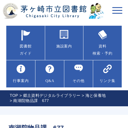
図書館
施設案内
資料
ガイド
検索・予約
行事案内
Q&A
その他
リンク集
TOP
>
郷土資料デジタルライブラリー
>
海と保養地
> 南湖院物品課 677
南湖院物品課 677