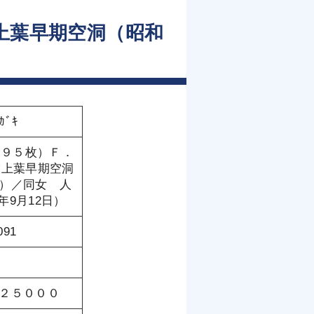
上葉早期空洞（昭和
）
ｶﾞｷ
１９５枚）Ｆ．
肺上葉早期空洞
日）／同女 人
年9月12日）
091
格￥２５０００