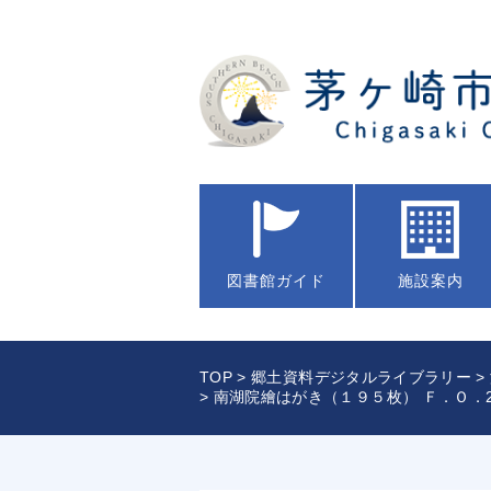
図書館
ガイド
施設案内
TOP
>
郷土資料デジタルライブラリー
>
> 南湖院繪はがき（１９５枚） Ｆ．Ｏ．