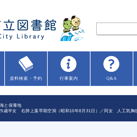
資料
検索・予約
行事案内
Q&A
海と保養地
25歳半女 右肺上葉早期空洞（昭和10年8月31日）／同女 人工気胸後