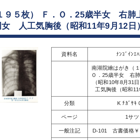
９５枚） Ｆ．Ｏ．25歳半女 右肺
同女 人工気胸後（昭和11年9月12日
資料名
ﾅﾝｺﾞｲﾝｴﾊ
南湖院繪はがき（
Ｏ．25歳半女 右
（昭和10年8月31
工気胸後（昭和11
分類
K ﾁｶﾞｻｷ 
ページ
1サツ
一般注記
D-101 古書価