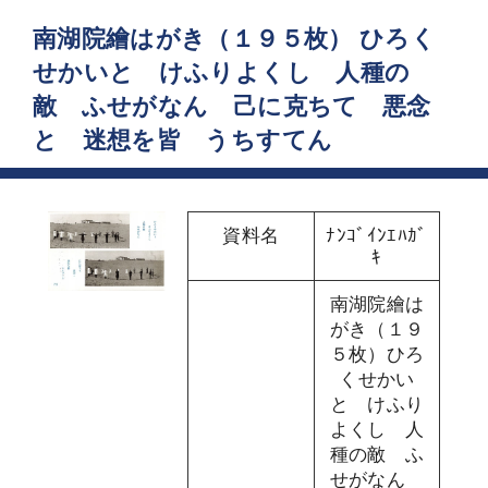
南湖院繪はがき（１９５枚） ひろく
せかいと けふりよくし 人種の
敵 ふせがなん 己に克ちて 悪念
と 迷想を皆 うちすてん
資料名
ﾅﾝｺﾞｲﾝｴﾊｶﾞ
ｷ
南湖院繪は
がき（１９
５枚）ひろ
くせかい
と けふり
よくし 人
種の敵 ふ
せがなん