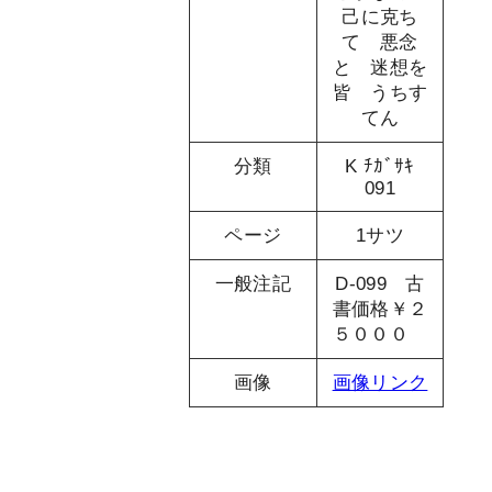
己に克ち
て 悪念
と 迷想を
皆 うちす
てん
分類
K ﾁｶﾞｻｷ
091
ページ
1サツ
一般注記
D-099 古
書価格￥２
５０００
画像
画像リンク