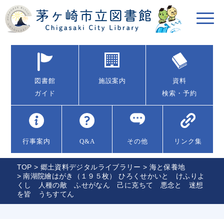
図書館
施設案内
資料
ガイド
検索・予約
行事案内
Q&A
その他
リンク集
TOP
>
郷土資料デジタルライブラリー
>
海と保養地
> 南湖院繪はがき（１９５枚） ひろくせかいと けふりよ
くし 人種の敵 ふせがなん 己に克ちて 悪念と 迷想
を皆 うちすてん