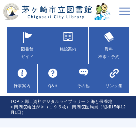
図書館
施設案内
資料
ガイド
検索・予約
行事案内
Q&A
その他
リンク集
TOP
>
郷土資料デジタルライブラリー
>
海と保養地
> 南湖院繪はがき（１９５枚） 南湖院医局員（昭和15年12
月1日）