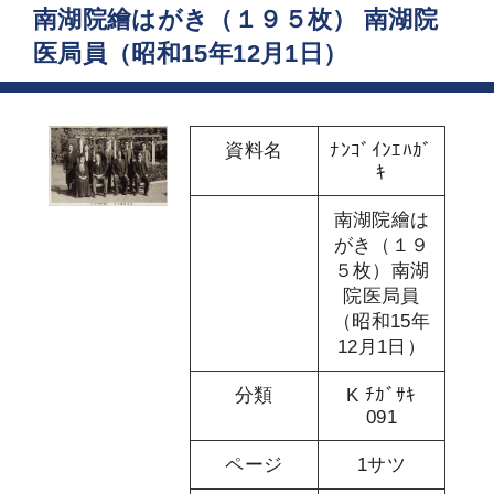
南湖院繪はがき（１９５枚） 南湖院
医局員（昭和15年12月1日）
資料名
ﾅﾝｺﾞｲﾝｴﾊｶﾞ
ｷ
南湖院繪は
がき（１９
５枚）南湖
院医局員
（昭和15年
12月1日）
分類
K ﾁｶﾞｻｷ
091
ページ
1サツ