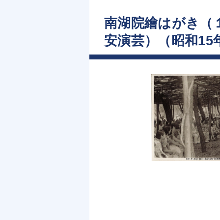
南湖院繪はがき（
安演芸）（昭和15