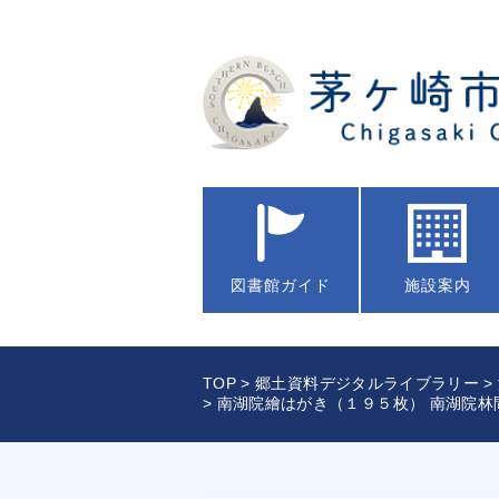
図書館
ガイド
施設案内
TOP
>
郷土資料デジタルライブラリー
>
> 南湖院繪はがき（１９５枚） 南湖院林