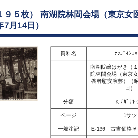
１９５枚） 南湖院林間会場（東京女
年7月14日）
資料名
ﾅﾝｺﾞｲﾝｴﾊ
南湖院繪はがき（
院林間会場（東京
養者慰安演芸）（昭和
日）
分類
K ﾁｶﾞｻｷ 
ページ
1サツ
一般注記
E-136 古書価