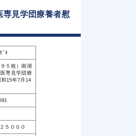
医専見学団療養者慰
ｶﾞｷ
１９５枚）南湖
女医専見学団療
15年7月14
091
格￥２５０００