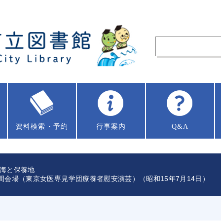
資料
検索・予約
行事案内
Q&A
海と保養地
間会場（東京女医専見学団療養者慰安演芸）（昭和15年7月14日）