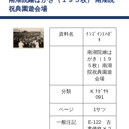
祝典園遊会場
資料名
ﾅﾝｺﾞｲﾝｴﾊｶﾞ
ｷ
南湖院繪は
がき（１９
５枚）南湖
院祝典園遊
会場
分類
K ﾁｶﾞｻｷ
091
ページ
1サツ
一般注記
E-122 古
書価格￥２