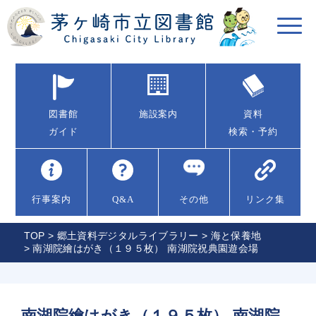
図書館
施設案内
資料
ガイド
検索・予約
行事案内
Q&A
その他
リンク集
TOP
>
郷土資料デジタルライブラリー
>
海と保養地
> 南湖院繪はがき（１９５枚） 南湖院祝典園遊会場
南湖院繪はがき（１９５枚） 南湖院