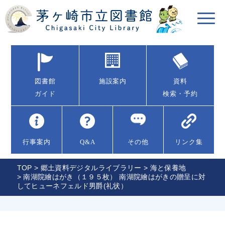
図書館
施設案内
資料
ガイド
検索・予約
行事案内
Q&A
その他
リンク集
TOP
>
郷土資料デジタルライブラリー
>
海と保養地
> 南湖院繪はがき（１９５枚） 南湖院繪はがきの贈呈に対
してヒューネフェルド男爵(礼状）