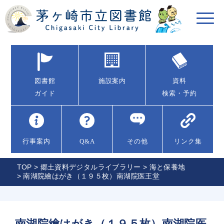
図書館
施設案内
資料
ガイド
検索・予約
行事案内
Q&A
その他
リンク集
TOP
>
郷土資料デジタルライブラリー
>
海と保養地
> 南湖院繪はがき（１９５枚）南湖院医王堂
南湖院繪はがき（１９５枚）南湖院医