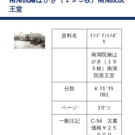
王堂
資料名
ﾅﾝｺﾞｲﾝｴﾊｶﾞ
ｷ
南湖院繪は
がき（１９
５枚）南湖
院医王堂
分類
K ﾁｶﾞｻｷ
091
ページ
1サツ
一般注記
C-54 古書
価格￥２５
０００