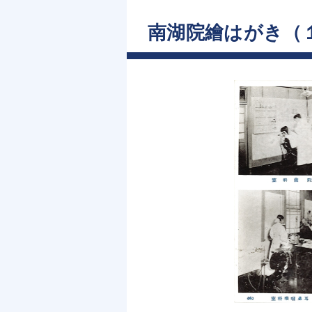
南湖院繪はがき（