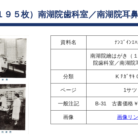
１９５枚）南湖院歯科室／南湖院耳
資料名
ﾅﾝｺﾞｲﾝｴﾊ
南湖院繪はがき（
院歯科室／南湖院
分類
K ﾁｶﾞｻｷ 
ページ
1サツ
一般注記
B-31 古書価格
画像
画像リ