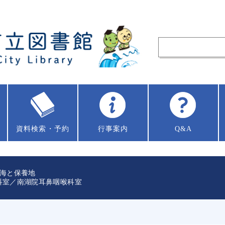
資料
検索・予約
行事案内
Q&A
海と保養地
科室／南湖院耳鼻咽喉科室