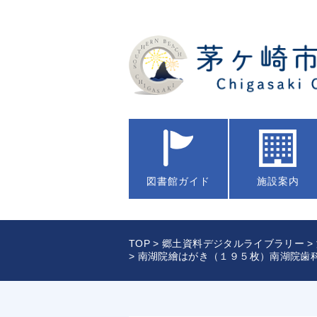
図書館
ガイド
施設案内
TOP
>
郷土資料デジタルライブラリー
>
> 南湖院繪はがき（１９５枚）南湖院歯