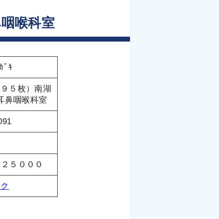
鼻咽喉科室
ｶﾞｷ
１９５枚）南湖
耳鼻咽喉科室
091
￥２５０００
ンク