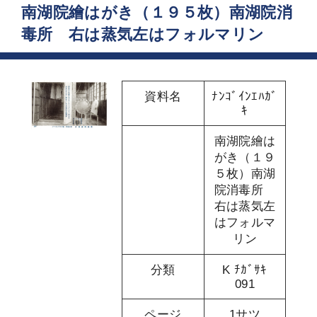
南湖院繪はがき（１９５枚）南湖院消
毒所 右は蒸気左はフォルマリン
資料名
ﾅﾝｺﾞｲﾝｴﾊｶﾞ
ｷ
南湖院繪は
がき（１９
５枚）南湖
院消毒所
右は蒸気左
はフォルマ
リン
分類
K ﾁｶﾞｻｷ
091
ページ
1サツ