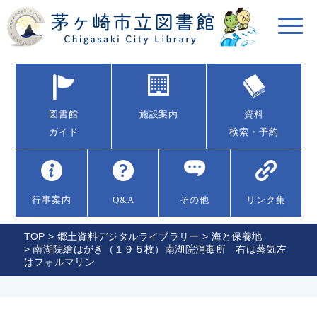
図書館
施設案内
資料
ガイド
検索・予約
行事案内
Q&A
その他
リンク集
TOP
>
郷土資料デジタルライブラリー
>
海と保養地
> 南湖院繪はがき（１９５枚）南湖院消毒所 右は蒸気左
はフォルマリン