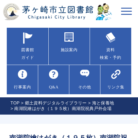
図書館
施設案内
資料
ガイド
検索・予約
行事案内
Q&A
その他
リンク集
TOP
>
郷土資料デジタルライブラリー
>
海と保養地
> 南湖院繪はがき（１９５枚）南湖院祝典戸外会場
南湖院繪はがき（１９５枚）南湖院祝