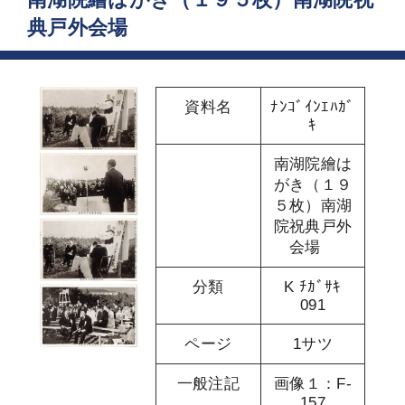
典戸外会場
資料名
ﾅﾝｺﾞｲﾝｴﾊｶﾞ
ｷ
南湖院繪は
がき（１９
５枚）南湖
院祝典戸外
会場
分類
K ﾁｶﾞｻｷ
091
ページ
1サツ
一般注記
画像１：F-
157