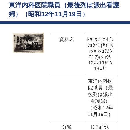
東洋内科医院職員（最後列は派出看護
婦）（昭和12年11月19日）
資料名
ﾄｳﾖｳﾅｲｶｲｲﾝ
ｼｮｸｲﾝ(ｻｲｺｳ
ﾚﾂﾊﾊｼｭﾂｶﾝ
ｺﾞﾌ)(ｼｮｳﾜ
12ﾈﾝ11ｶﾞﾂ
19ﾆﾁ)
東洋内科医
院職員（最
後列は派出
看護婦）
（昭和12年
11月19日）
分類
K ﾁｶﾞｻｷ