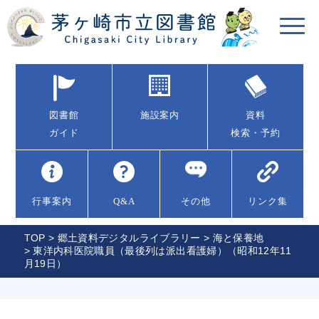
図書館
施設案内
資料
ガイド
検索・予約
行事案内
Q&A
その他
リンク集
TOP
>
郷土資料デジタルライブラリー
>
海と保養地
> 東洋内科医院職員（最後列は派出看護婦）（昭和12年11
月19日）