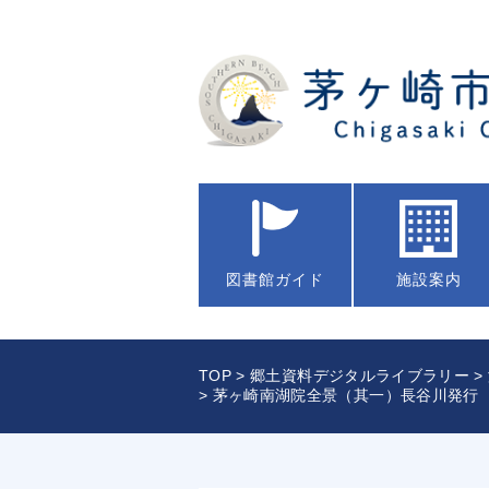
図書館
ガイド
施設案内
TOP
>
郷土資料デジタルライブラリー
>
> 茅ヶ崎南湖院全景（其一）長谷川発行