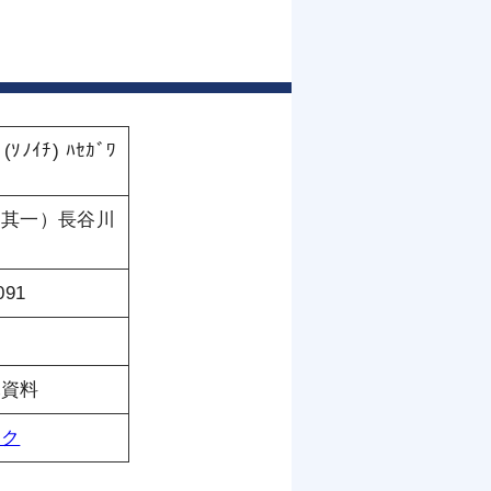
 (ｿﾉｲﾁ) ﾊｾｶﾞﾜ
（其一）長谷川
091
託資料
ンク