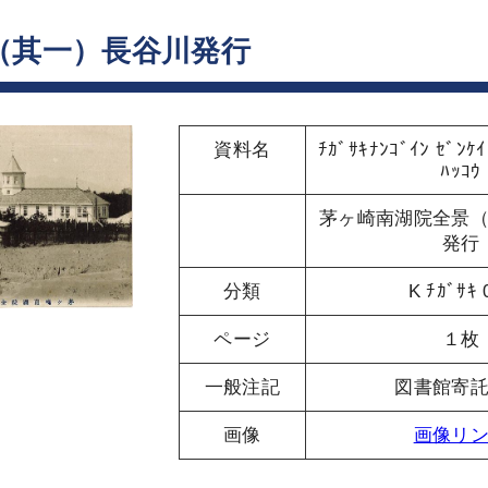
（其一）長谷川発行
資料名
ﾁｶﾞｻｷﾅﾝｺﾞｲﾝ ｾﾞﾝｹｲ
ﾊｯｺｳ
茅ヶ崎南湖院全景
発行
分類
K ﾁｶﾞｻｷ 
ページ
１枚
一般注記
図書館寄
画像
画像リ