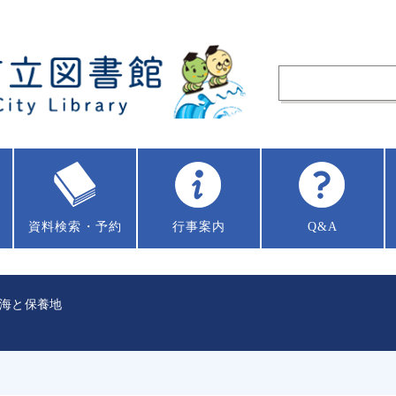
資料
検索・予約
行事案内
Q&A
海と保養地