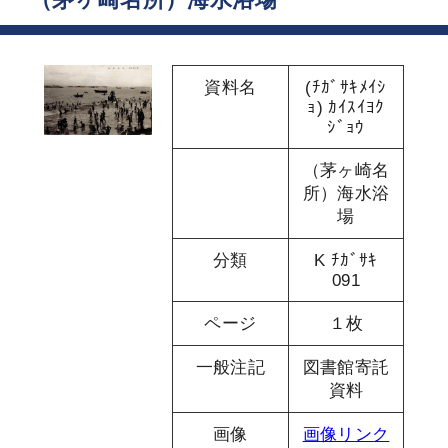
資料名
(ﾁｶﾞｻｷﾒｲｼ
ｮ) ｶｲｽｲﾖｸ
ｼﾞｮｳ
（茅ヶ崎名
所）海水浴
場
分類
K ﾁｶﾞｻｷ
091
ページ
１枚
一般注記
図書館寄託
資料
画像
画像リンク