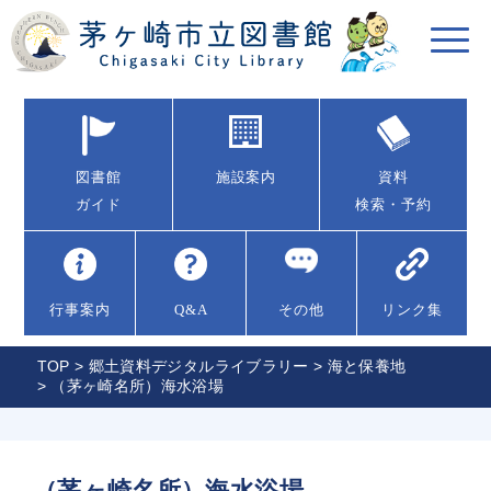
図書館
施設案内
資料
ガイド
検索・予約
行事案内
Q&A
その他
リンク集
TOP
>
郷土資料デジタルライブラリー
>
海と保養地
> （茅ヶ崎名所）海水浴場
（茅ヶ崎名所）海水浴場