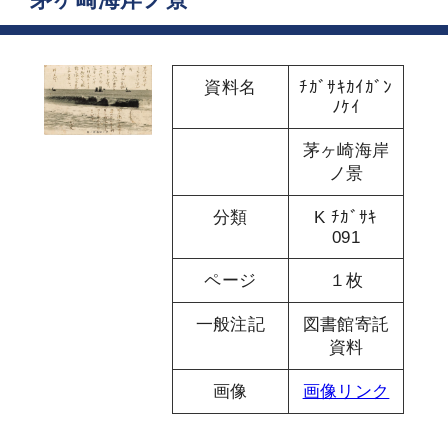
資料名
ﾁｶﾞｻｷｶｲｶﾞﾝ
ﾉｹｲ
茅ヶ崎海岸
ノ景
分類
K ﾁｶﾞｻｷ
091
ページ
１枚
一般注記
図書館寄託
資料
画像
画像リンク