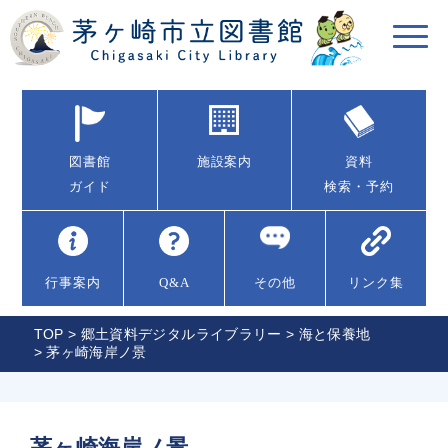
図書館
施設案内
資料
ガイド
検索・予約
行事案内
Q&A
その他
リンク集
TOP
>
郷土資料デジタルライブラリー
>
海と保養地
> 茅ヶ崎海岸ノ景
茅ヶ崎海岸ノ景