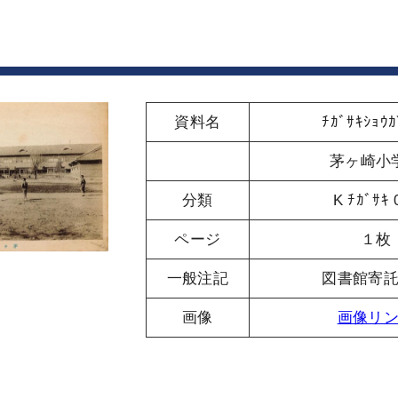
資料名
ﾁｶﾞｻｷｼｮｳｶ
茅ヶ崎小
分類
K ﾁｶﾞｻｷ 
ページ
１枚
一般注記
図書館寄
画像
画像リ