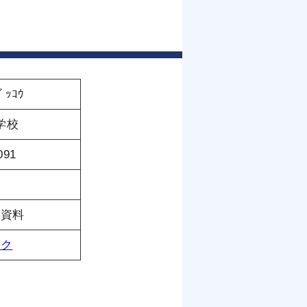
ﾞｯｺｳ
学校
091
託資料
ンク