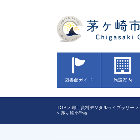
図書館
ガイド
施設案内
TOP
>
郷土資料デジタルライブラリー
>
> 茅ヶ崎小学校