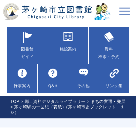
図書館
施設案内
資料
ガイド
検索・予約
行事案内
Q&A
その他
リンク集
TOP
>
郷土資料デジタルライブラリー
>
まちの変遷・発展
> 茅ヶ崎駅の一世紀（表紙）(茅ヶ崎市史ブックレット １
０）