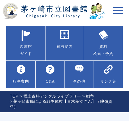
図書館
施設案内
資料
ガイド
検索・予約
行事案内
Q&A
その他
リンク集
TOP
>
郷土資料デジタルライブラリー
>
戦争
> 茅ヶ崎市民による戦争体験【青木基治さん】（映像資
料）