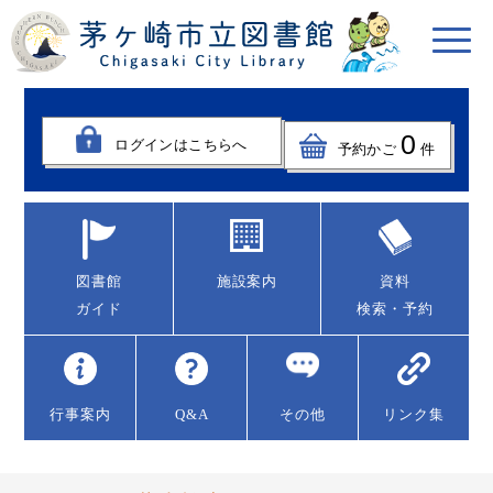
0
ログインはこちらへ
予約かご
件
図書館
施設案内
資料
ガイド
検索・予約
行事案内
Q&A
その他
リンク集