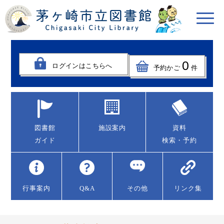
0
ログインはこちらへ
予約かご
件
図書館
施設案内
資料
ガイド
検索・予約
行事案内
Q&A
その他
リンク集