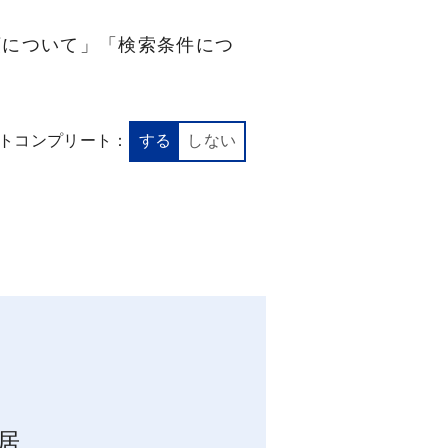
順について」「検索条件につ
トコンプリート：
する
しない
居