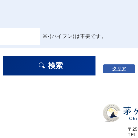
※-(ハイフン)は不要です。
検索
クリア
〒25
TEL 