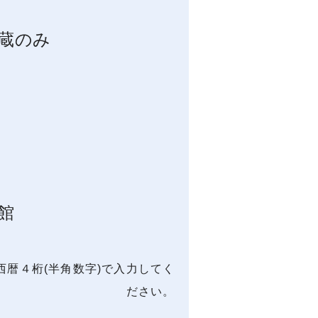
蔵のみ
館
西暦４桁(半角数字)で入力してく
ださい。