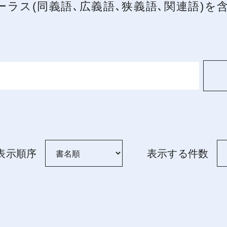
ーラス(同義語､広義語､狭義語､関連語)
表示順序
表示する件数