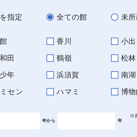
を指定
全ての館
未所
館
香川
小出
和田
鶴嶺
松林
少年
浜須賀
南湖
コミセン
ハマミ
博物
※
年から
年