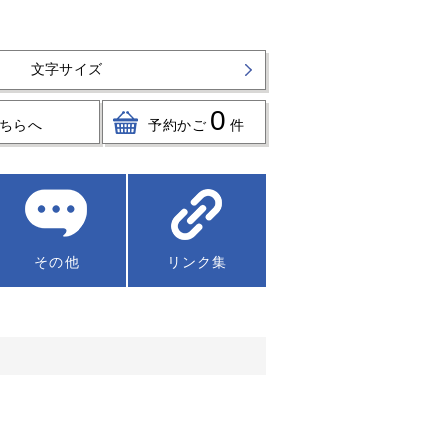
文字サイズ
0
ちらへ
予約かご
件
その他
リンク集