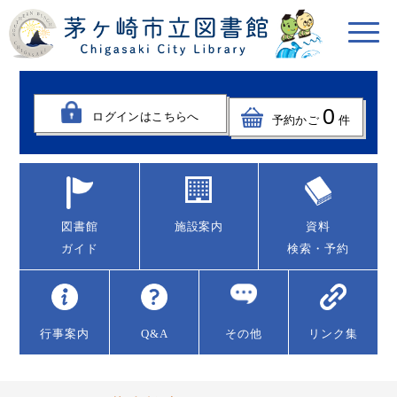
0
ログインはこちらへ
予約かご
件
図書館
施設案内
資料
ガイド
検索・予約
行事案内
Q&A
その他
リンク集