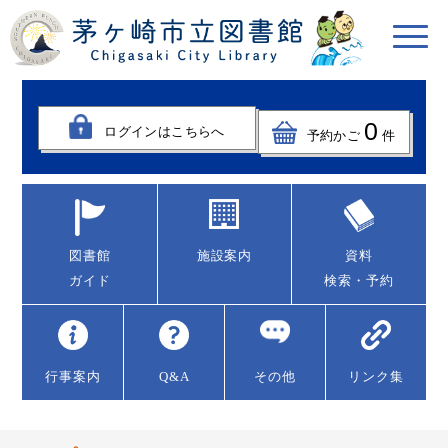
0
ログインはこちらへ
予約かご
件
図書館
施設案内
資料
ガイド
検索・予約
行事案内
Q&A
その他
リンク集