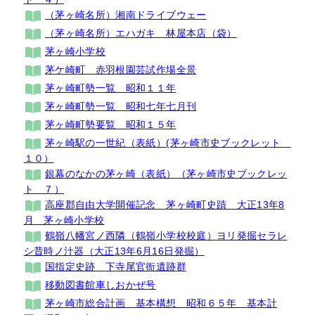
（茅ヶ崎名所）湘南ドライブウェー
（茅ヶ崎名所）エハガキ 林屋本店（袋）
茅ヶ崎小学校
茅ケ崎町 赤羽根園芸試作場全景
茅ヶ崎町勢一覧 昭和１１年
茅ヶ崎町勢一覧 昭和七年七月刊
茅ヶ崎町勢要覧 昭和１５年
茅ヶ崎駅の一世紀（表紙）(茅ヶ崎市史ブックレット
１０）
銀幕のなかの茅ヶ崎（表紙）（茅ヶ崎市史ブックレッ
ト ７）
高座郡自由大学開催記念 茅ヶ崎町史蹟 大正13年8
月 茅ヶ崎小学校
鶴嶺八幡宮ノ西隣（鶴嶺小学校校庭）ヨリ発掘セラレ
シ昔時ノ汁器（大正13年6月16日発掘）
国指定史跡 下寺尾官衙遺跡群
移動図書館車しおかぜ号
茅ヶ崎市総合計画 基本構想 昭和６５年 基本計