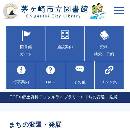
図書館
施設案内
資料
ガイド
検索・予約
行事案内
Q&A
その他
リンク集
TOP
>
郷土資料デジタルライブラリー
> まちの変遷・発展
まちの変遷・発展