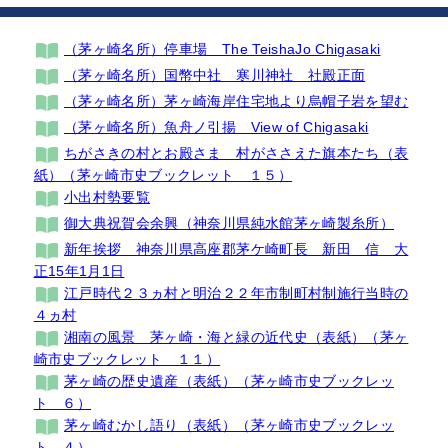
（茅ヶ崎名所）停車場 The TeishaJo Chigasaki
（茅ヶ崎名所）国幣中社 寒川神社 社殿正面
（茅ヶ崎名所）茅ヶ崎海岸住宅地より烏帽子岩を望む
（茅ヶ崎名所）魚舟ノ引揚 View of Chigasaki
ちがさきの村とお殿さま 村がささえた旗本たち（表
紙）（茅ヶ崎市史ブックレット １５）
小出村勢要覧
御大典祝賀会余興（神奈川県純水館茅ヶ崎製糸所）
新年挨拶 神奈川県高座郡茅ケ崎町長 新田 信 大
正15年1月1日
江戸時代２３ヵ村と明治２２年市制町村制施行当時の
４ヵ村
湘南の風景 茅ヶ崎・海と緑の近代史（表紙）（茅ヶ
崎市史ブックレット １１）
茅ヶ崎の歴史遺産（表紙）（茅ヶ崎市史ブックレッ
ト ６）
茅ヶ崎むかし語り（表紙）（茅ヶ崎市史ブックレッ
ト ４）